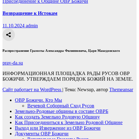
Присоединение к Общине ОВР Божичи
Возвращение к Истокам
11.10.2024
admin
Распространение Грамоты Александра Филипповича, Царя Македонского
prav-da.su
ИНФОРМАЦИОННАЯ ПЛОЩАДКА РАДЫ РУСОВ ОВР
БОЖИЧИ. УТВЕРЖДАЕМ ПОРЯДОК БОЖИЙ НА ЗЕМЛЕ.
Сайт работает на WordPress
|
Тема: Newsup, автор
Themeansar
ОВР Божичи. Кто Мы
Вечевой Соборный Сход Русов
Земельно-Родовые общины в составе ОВРБ
Как создать Земельно Родовую Общину
Как Присоединиться к Земельно Родовой Общине
Выход или Извержение из ОВР Божичи
Документы ОВР Божичи