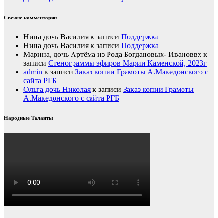
Свежие комментарии
Нина дочь Василия
к записи
Поддержка
Нина дочь Василия
к записи
Поддержка
Марина, дочь Артёма из Рода Богдановых- Ивановвх
к
записи
Стенограммы эфиров Марии Каменской, 2023г
admin
к записи
Заказ копии Грамоты А.Македонского с
сайта РГБ
Ольга дочь Николая
к записи
Заказ копии Грамоты
А.Македонского с сайта РГБ
Народные Таланты