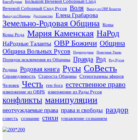
Большой Вечевой Соборный Сход
БлагоРодные
Воля
Вечевой Соборный Сход Русов
Выход из ОВР Божичи
Елена Грабарова
Выход из Общины
Достоинство
Земельно-Родовая Община
Коны
Мария Каменская
НаРод
Коны Рода
ОВР Божичи
Община
НаРодные Таланты
Община Вольных Русов
Первородные
Повечные Указы
Правда
Род
Порядок исключения из Общины
Род Русов
СоВесть
Русы
Родовая книга
Родина
Справедливость
Староста Общины
Стенограммы эфиров
Честь
естественное право
Человек
ген бога
извержение из ОВРБ
извержение из Рады Русов
манипуляции
конфликты
раздор
неотчуждаемые права
права и свободы
стихи
совесть
сознание
управление сознанием