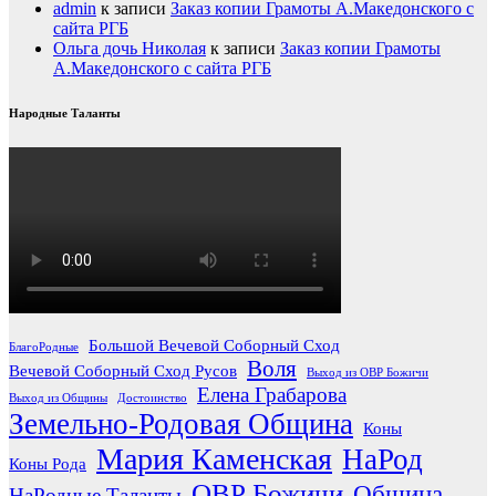
admin
к записи
Заказ копии Грамоты А.Македонского с
сайта РГБ
Ольга дочь Николая
к записи
Заказ копии Грамоты
А.Македонского с сайта РГБ
Народные Таланты
Большой Вечевой Соборный Сход
БлагоРодные
Воля
Вечевой Соборный Сход Русов
Выход из ОВР Божичи
Елена Грабарова
Выход из Общины
Достоинство
Земельно-Родовая Община
Коны
Мария Каменская
НаРод
Коны Рода
ОВР Божичи
Община
НаРодные Таланты