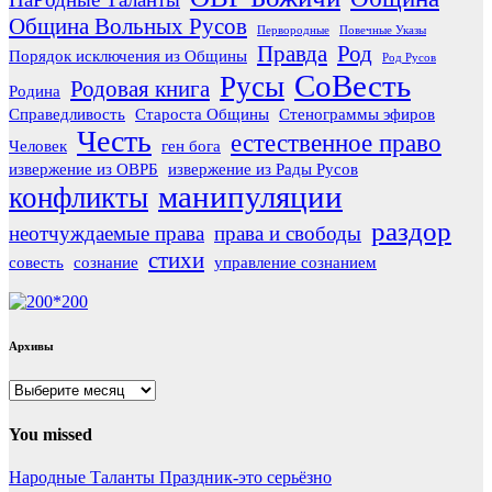
Община Вольных Русов
Первородные
Повечные Указы
Правда
Род
Порядок исключения из Общины
Род Русов
СоВесть
Русы
Родовая книга
Родина
Справедливость
Староста Общины
Стенограммы эфиров
Честь
естественное право
Человек
ген бога
извержение из ОВРБ
извержение из Рады Русов
манипуляции
конфликты
раздор
неотчуждаемые права
права и свободы
стихи
совесть
сознание
управление сознанием
Архивы
Архивы
You missed
Народные Таланты
Праздник-это серьёзно