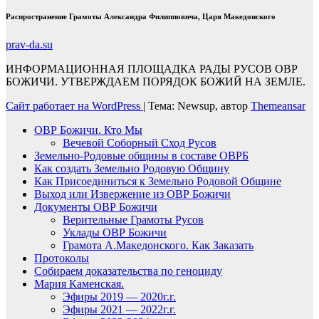
Распространение Грамоты Александра Филипповича, Царя Македонского
prav-da.su
ИНФОРМАЦИОННАЯ ПЛОЩАДКА РАДЫ РУСОВ ОВР
БОЖИЧИ. УТВЕРЖДАЕМ ПОРЯДОК БОЖИЙ НА ЗЕМЛЕ.
Сайт работает на WordPress
|
Тема: Newsup, автор
Themeansar
ОВР Божичи. Кто Мы
Вечевой Соборный Сход Русов
Земельно-Родовые общины в составе ОВРБ
Как создать Земельно Родовую Общину
Как Присоединиться к Земельно Родовой Общине
Выход или Извержение из ОВР Божичи
Документы ОВР Божичи
Верительные Грамоты Русов
Уклады ОВР Божичи
Грамота А.Македонского. Как Заказать
Протоколы
Собираем доказательства по геноциду
Мария Каменская.
Эфиры 2019 — 2020г.г.
Эфиры 2021 — 2022г.г.