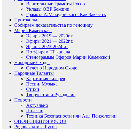
Верительные Грамоты Русов
Уклады ОВР Божичи
Грамота А.Македонского. Как Заказать
Протоколы
Собираем доказательства по геноциду
Мария Каменская.
Эфиры 2019 — 2020г.г.
Эфиры 2021 — 2022г.г.
Эфиры 2023-2024г.г.
По эфирам ТГ канала
Стенограммы Эфиров Марии Каменской
Народные Сходы
Отчет о Народном Сходе
Народные Таланты
Картинная Галерея
Песни, Музыка
Стихи
Творчество и Рукоделие
Новости
Актуально
Полезно
Техника Безопасности или Азы Психологии
ОПОВЕЩЕНИЯ РУСОВ
Родовая книга Русов