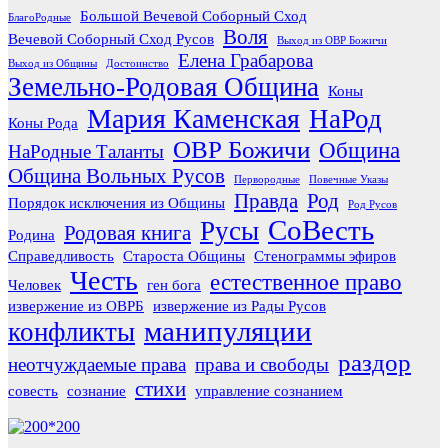
Большой Вечевой Соборный Сход
БлагоРодные
Воля
Вечевой Соборный Сход Русов
Выход из ОВР Божичи
Елена Грабарова
Выход из Общины
Достоинство
Земельно-Родовая Община
Коны
Мария Каменская
НаРод
Коны Рода
ОВР Божичи
Община
НаРодные Таланты
Община Вольных Русов
Первородные
Повечные Указы
Правда
Род
Порядок исключения из Общины
Род Русов
СоВесть
Русы
Родовая книга
Родина
Справедливость
Староста Общины
Стенограммы эфиров
Честь
естественное право
Человек
ген бога
извержение из ОВРБ
извержение из Рады Русов
манипуляции
конфликты
раздор
неотчуждаемые права
права и свободы
стихи
совесть
сознание
управление сознанием