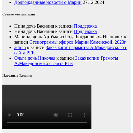
Долгожданные новости о Марии
27.12.2024
Свежие комментарии
Нина дочь Василия
к записи
Поддержка
Нина дочь Василия
к записи
Поддержка
Марина, дочь Артёма из Рода Богдановых- Ивановвх
к
записи
Стенограммы эфиров Марии Каменской, 2023г
admin
к записи
Заказ копии Грамоты А.Македонского с
сайта РГБ
Ольга дочь Николая
к записи
Заказ копии Грамоты
А.Македонского с сайта РГБ
Народные Таланты