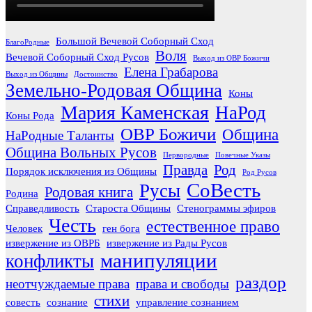
Большой Вечевой Соборный Сход
БлагоРодные
Воля
Вечевой Соборный Сход Русов
Выход из ОВР Божичи
Елена Грабарова
Выход из Общины
Достоинство
Земельно-Родовая Община
Коны
Мария Каменская
НаРод
Коны Рода
ОВР Божичи
Община
НаРодные Таланты
Община Вольных Русов
Первородные
Повечные Указы
Правда
Род
Порядок исключения из Общины
Род Русов
СоВесть
Русы
Родовая книга
Родина
Справедливость
Староста Общины
Стенограммы эфиров
Честь
естественное право
Человек
ген бога
извержение из ОВРБ
извержение из Рады Русов
манипуляции
конфликты
раздор
неотчуждаемые права
права и свободы
стихи
совесть
сознание
управление сознанием