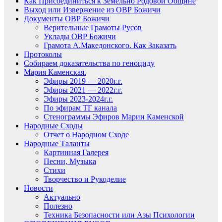
Как Присоединиться к Земельно Родовой Общине
Выход или Извержение из ОВР Божичи
Документы ОВР Божичи
Верительные Грамоты Русов
Уклады ОВР Божичи
Грамота А.Македонского. Как Заказать
Протоколы
Собираем доказательства по геноциду
Мария Каменская.
Эфиры 2019 — 2020г.г.
Эфиры 2021 — 2022г.г.
Эфиры 2023-2024г.г.
По эфирам ТГ канала
Стенограммы Эфиров Марии Каменской
Народные Сходы
Отчет о Народном Сходе
Народные Таланты
Картинная Галерея
Песни, Музыка
Стихи
Творчество и Рукоделие
Новости
Актуально
Полезно
Техника Безопасности или Азы Психологии