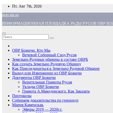
Перейти
Пт. Авг 7th, 2026
к
prav-da.su
содержимому
ИНФОРМАЦИОННАЯ ПЛОЩАДКА РАДЫ РУСОВ ОВР БОЖ
ОВР Божичи. Кто Мы
Вечевой Соборный Сход Русов
Земельно-Родовые общины в составе ОВРБ
Как создать Земельно Родовую Общину
Как Присоединиться к Земельно Родовой Общине
Выход или Извержение из ОВР Божичи
Документы ОВР Божичи
Верительные Грамоты Русов
Уклады ОВР Божичи
Грамота А.Македонского. Как Заказать
Протоколы
Собираем доказательства по геноциду
Мария Каменская.
Эфиры 2019 — 2020г.г.