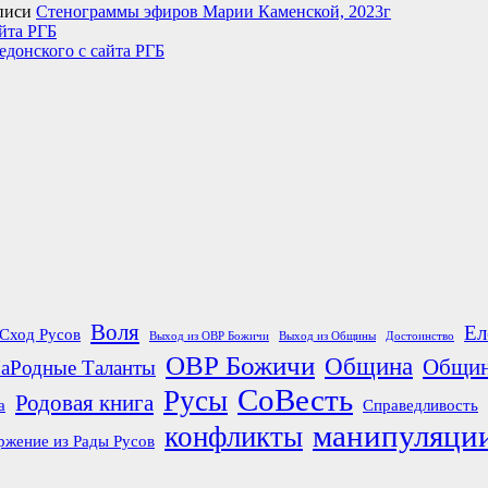
писи
Стенограммы эфиров Марии Каменской, 2023г
йта РГБ
едонского с сайта РГБ
Воля
Ел
Сход Русов
Выход из ОВР Божичи
Выход из Общины
Достоинство
ОВР Божичи
Община
Общин
аРодные Таланты
СоВесть
Русы
Родовая книга
а
Справедливость
манипуляци
конфликты
ржение из Рады Русов