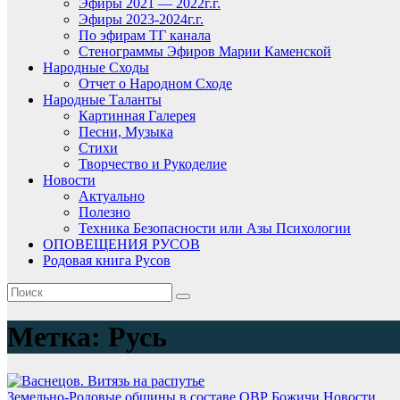
Эфиры 2021 — 2022г.г.
Эфиры 2023-2024г.г.
По эфирам ТГ канала
Стенограммы Эфиров Марии Каменской
Народные Сходы
Отчет о Народном Сходе
Народные Таланты
Картинная Галерея
Песни, Музыка
Стихи
Творчество и Рукоделие
Новости
Актуально
Полезно
Техника Безопасности или Азы Психологии
ОПОВЕЩЕНИЯ РУСОВ
Родовая книга Русов
Метка:
Русь
Земельно-Родовые общины в составе ОВР Божичи
Новости