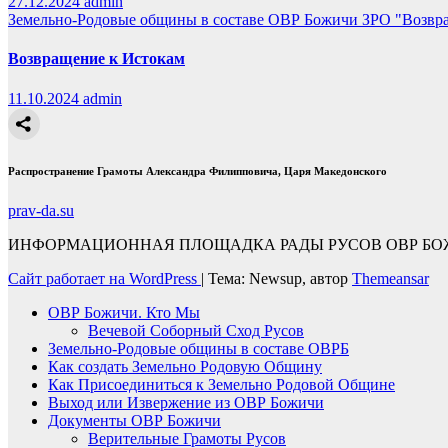
27.12.2024
admin
Земельно-Родовые общины в составе ОВР Божичи
ЗРО "Возвр
Возвращение к Истокам
11.10.2024
admin
Распространение Грамоты Александра Филипповича, Царя Македонского
prav-da.su
ИНФОРМАЦИОННАЯ ПЛОЩАДКА РАДЫ РУСОВ ОВР БОЖ
Сайт работает на WordPress
|
Тема: Newsup, автор
Themeansar
ОВР Божичи. Кто Мы
Вечевой Соборный Сход Русов
Земельно-Родовые общины в составе ОВРБ
Как создать Земельно Родовую Общину
Как Присоединиться к Земельно Родовой Общине
Выход или Извержение из ОВР Божичи
Документы ОВР Божичи
Верительные Грамоты Русов