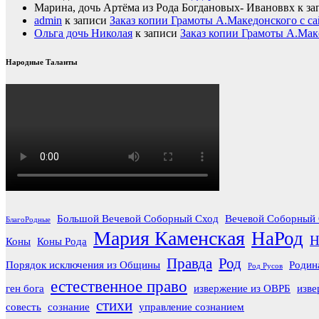
Марина, дочь Артёма из Рода Богдановых- Ивановвх
к за
admin
к записи
Заказ копии Грамоты А.Македонского с са
Ольга дочь Николая
к записи
Заказ копии Грамоты А.Мак
Народные Таланты
Большой Вечевой Соборный Сход
Вечевой Соборный 
БлагоРодные
Мария Каменская
НаРод
Н
Коны
Коны Рода
Правда
Род
Порядок исключения из Общины
Родин
Род Русов
естественное право
ген бога
извержение из ОВРБ
изве
стихи
совесть
сознание
управление сознанием