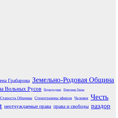
Земельно-Родовая Община
ена Грабарова
а Вольных Русов
Первородные
Повечные Указы
Честь
Староста Общины
Стенограммы эфиров
Человек
и
раздор
неотчуждаемые права
права и свободы