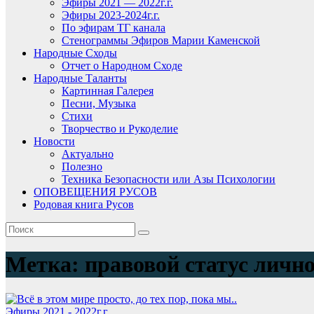
Эфиры 2021 — 2022г.г.
Эфиры 2023-2024г.г.
По эфирам ТГ канала
Стенограммы Эфиров Марии Каменской
Народные Сходы
Отчет о Народном Сходе
Народные Таланты
Картинная Галерея
Песни, Музыка
Стихи
Творчество и Рукоделие
Новости
Актуально
Полезно
Техника Безопасности или Азы Психологии
ОПОВЕЩЕНИЯ РУСОВ
Родовая книга Русов
Метка:
правовой статус личн
Эфиры 2021 - 2022г.г.