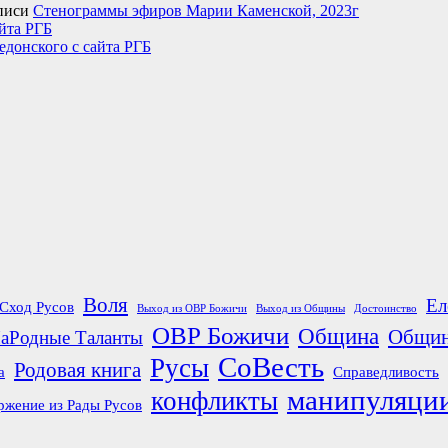
писи
Стенограммы эфиров Марии Каменской, 2023г
йта РГБ
едонского с сайта РГБ
Воля
Ел
Сход Русов
Выход из ОВР Божичи
Выход из Общины
Достоинство
ОВР Божичи
Община
Общин
аРодные Таланты
СоВесть
Русы
Родовая книга
а
Справедливость
манипуляци
конфликты
ржение из Рады Русов