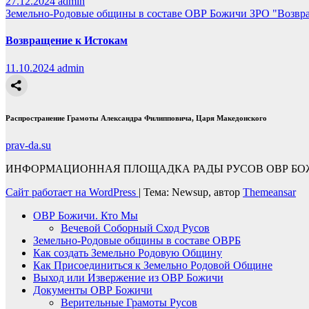
27.12.2024
admin
Земельно-Родовые общины в составе ОВР Божичи
ЗРО "Возвр
Возвращение к Истокам
11.10.2024
admin
Распространение Грамоты Александра Филипповича, Царя Македонского
prav-da.su
ИНФОРМАЦИОННАЯ ПЛОЩАДКА РАДЫ РУСОВ ОВР БОЖ
Сайт работает на WordPress
|
Тема: Newsup, автор
Themeansar
ОВР Божичи. Кто Мы
Вечевой Соборный Сход Русов
Земельно-Родовые общины в составе ОВРБ
Как создать Земельно Родовую Общину
Как Присоединиться к Земельно Родовой Общине
Выход или Извержение из ОВР Божичи
Документы ОВР Божичи
Верительные Грамоты Русов