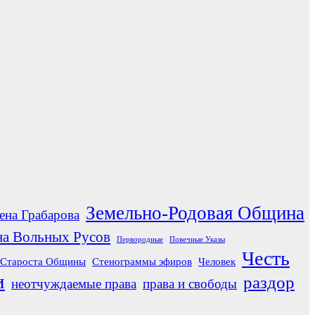
Земельно-Родовая Община
ена Грабарова
а Вольных Русов
Первородные
Повечные Указы
Честь
Староста Общины
Стенограммы эфиров
Человек
и
раздор
неотчуждаемые права
права и свободы