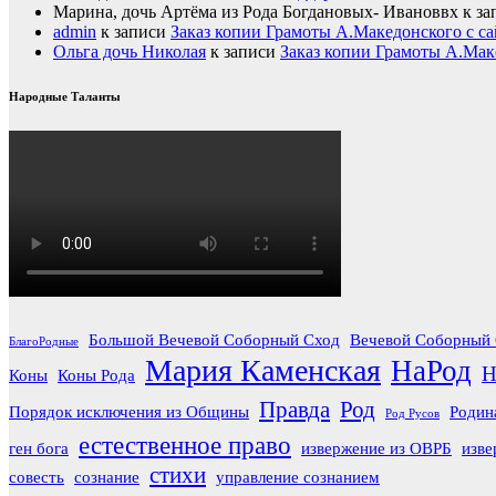
Марина, дочь Артёма из Рода Богдановых- Ивановвх
к за
admin
к записи
Заказ копии Грамоты А.Македонского с са
Ольга дочь Николая
к записи
Заказ копии Грамоты А.Мак
Народные Таланты
Большой Вечевой Соборный Сход
Вечевой Соборный 
БлагоРодные
Мария Каменская
НаРод
Н
Коны
Коны Рода
Правда
Род
Порядок исключения из Общины
Родин
Род Русов
естественное право
ген бога
извержение из ОВРБ
изве
стихи
совесть
сознание
управление сознанием