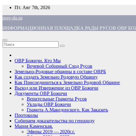
Перейти
Пт. Авг 7th, 2026
к
prav-da.su
содержимому
ИНФОРМАЦИОННАЯ ПЛОЩАДКА РАДЫ РУСОВ ОВР БОЖ
ОВР Божичи. Кто Мы
Вечевой Соборный Сход Русов
Земельно-Родовые общины в составе ОВРБ
Как создать Земельно Родовую Общину
Как Присоединиться к Земельно Родовой Общине
Выход или Извержение из ОВР Божичи
Документы ОВР Божичи
Верительные Грамоты Русов
Уклады ОВР Божичи
Грамота А.Македонского. Как Заказать
Протоколы
Собираем доказательства по геноциду
Мария Каменская.
Эфиры 2019 — 2020г.г.