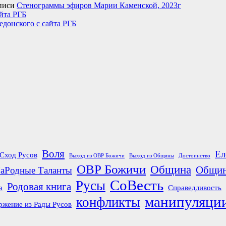
писи
Стенограммы эфиров Марии Каменской, 2023г
йта РГБ
едонского с сайта РГБ
Воля
Ел
Сход Русов
Выход из ОВР Божичи
Выход из Общины
Достоинство
ОВР Божичи
Община
Общин
аРодные Таланты
СоВесть
Русы
Родовая книга
а
Справедливость
манипуляци
конфликты
ржение из Рады Русов