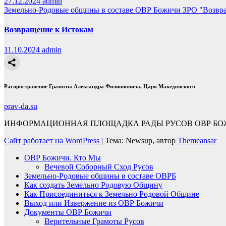
27.12.2024
admin
Земельно-Родовые общины в составе ОВР Божичи
ЗРО "Возвр
Возвращение к Истокам
11.10.2024
admin
Распространение Грамоты Александра Филипповича, Царя Македонского
prav-da.su
ИНФОРМАЦИОННАЯ ПЛОЩАДКА РАДЫ РУСОВ ОВР БОЖ
Сайт работает на WordPress
|
Тема: Newsup, автор
Themeansar
ОВР Божичи. Кто Мы
Вечевой Соборный Сход Русов
Земельно-Родовые общины в составе ОВРБ
Как создать Земельно Родовую Общину
Как Присоединиться к Земельно Родовой Общине
Выход или Извержение из ОВР Божичи
Документы ОВР Божичи
Верительные Грамоты Русов