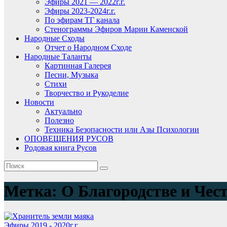
Эфиры 2021 — 2022г.г.
Эфиры 2023-2024г.г.
По эфирам ТГ канала
Стенограммы Эфиров Марии Каменской
Народные Сходы
Отчет о Народном Сходе
Народные Таланты
Картинная Галерея
Песни, Музыка
Стихи
Творчество и Рукоделие
Новости
Актуально
Полезно
Техника Безопасности или Азы Психологии
ОПОВЕЩЕНИЯ РУСОВ
Родовая книга Русов
Метка:
О Благородстве и Чест
Эфиры 2019 - 2020г.г.