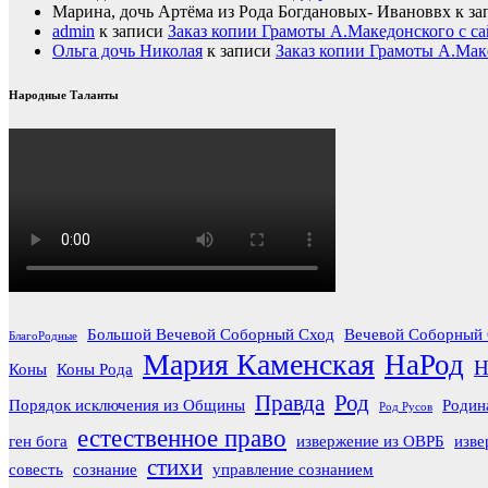
Марина, дочь Артёма из Рода Богдановых- Ивановвх
к за
admin
к записи
Заказ копии Грамоты А.Македонского с са
Ольга дочь Николая
к записи
Заказ копии Грамоты А.Мак
Народные Таланты
Большой Вечевой Соборный Сход
Вечевой Соборный 
БлагоРодные
Мария Каменская
НаРод
Н
Коны
Коны Рода
Правда
Род
Порядок исключения из Общины
Родин
Род Русов
естественное право
ген бога
извержение из ОВРБ
изве
стихи
совесть
сознание
управление сознанием