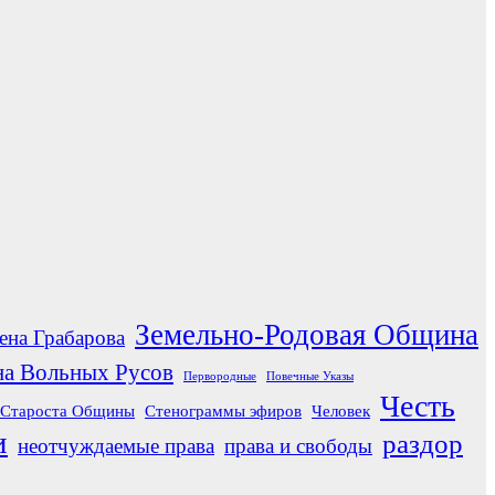
Земельно-Родовая Община
ена Грабарова
а Вольных Русов
Первородные
Повечные Указы
Честь
Староста Общины
Стенограммы эфиров
Человек
и
раздор
неотчуждаемые права
права и свободы