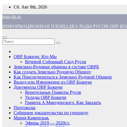
Перейти
Сб. Авг 8th, 2026
к
prav-da.su
содержимому
ИНФОРМАЦИОННАЯ ПЛОЩАДКА РАДЫ РУСОВ ОВР БОЖ
ОВР Божичи. Кто Мы
Вечевой Соборный Сход Русов
Земельно-Родовые общины в составе ОВРБ
Как создать Земельно Родовую Общину
Как Присоединиться к Земельно Родовой Общине
Выход или Извержение из ОВР Божичи
Документы ОВР Божичи
Верительные Грамоты Русов
Уклады ОВР Божичи
Грамота А.Македонского. Как Заказать
Протоколы
Собираем доказательства по геноциду
Мария Каменская.
Эфиры 2019 — 2020г.г.