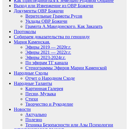
Как Присоединиться к Земельно Родовой Общине
Выход или Извержение из ОВР Божичи
Документы ОВР Божичи
Верительные Грамоты Русов
Уклады ОВР Божичи
Грамота А.Македонского. Как Заказать
Протоколы
Собираем доказательства по геноциду
Мария Каменская.
Эфиры 2019 — 2020г.г.
Эфиры 2021 — 2022г.г.
Эфиры 2023-2024г.г.
По эфирам ТГ канала
Стенограммы Эфиров Марии Каменской
Народные Сходы
Отчет о Народном Сходе
Народные Таланты
Картинная Галерея
Песни, Музыка
Стихи
Творчество и Рукоделие
Новости
Актуально
Полезно
Техника Безопасности или Азы Психологии