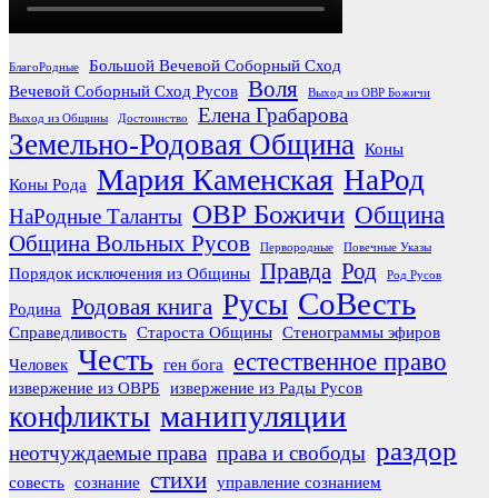
Большой Вечевой Соборный Сход
БлагоРодные
Воля
Вечевой Соборный Сход Русов
Выход из ОВР Божичи
Елена Грабарова
Выход из Общины
Достоинство
Земельно-Родовая Община
Коны
Мария Каменская
НаРод
Коны Рода
ОВР Божичи
Община
НаРодные Таланты
Община Вольных Русов
Первородные
Повечные Указы
Правда
Род
Порядок исключения из Общины
Род Русов
СоВесть
Русы
Родовая книга
Родина
Справедливость
Староста Общины
Стенограммы эфиров
Честь
естественное право
Человек
ген бога
извержение из ОВРБ
извержение из Рады Русов
манипуляции
конфликты
раздор
неотчуждаемые права
права и свободы
стихи
совесть
сознание
управление сознанием