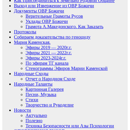
Как Присоединиться к Земельно Родовой Общине
Выход или Извержение из ОВР Божичи
Документы ОВР Божичи
Верительные Грамоты Русов
Уклады ОВР Божичи
Грамота А.Македонского. Как Заказать
Протоколы
Собираем доказательства по геноциду
Мария Каменская.
Эфиры 2019 — 2020г.г.
Эфиры 2021 — 2022г.г.
Эфиры 2023-2024г.г.
По эфирам ТГ канала
Стенограммы Эфиров Марии Каменской
Народные Сходы
Отчет о Народном Сходе
Народные Таланты
Картинная Галерея
Песни, Музыка
Стихи
Творчество и Рукоделие
Новости
Актуально
Полезно
Техника Безопасности или Азы Психологии