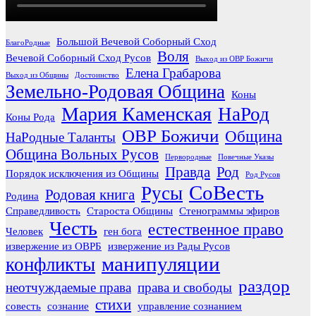
Большой Вечевой Соборный Сход
БлагоРодные
Воля
Вечевой Соборный Сход Русов
Выход из ОВР Божичи
Елена Грабарова
Выход из Общины
Достоинство
Земельно-Родовая Община
Коны
Мария Каменская
НаРод
Коны Рода
ОВР Божичи
Община
НаРодные Таланты
Община Вольных Русов
Первородные
Повечные Указы
Правда
Род
Порядок исключения из Общины
Род Русов
СоВесть
Русы
Родовая книга
Родина
Справедливость
Староста Общины
Стенограммы эфиров
Честь
естественное право
Человек
ген бога
извержение из ОВРБ
извержение из Рады Русов
манипуляции
конфликты
раздор
неотчуждаемые права
права и свободы
стихи
совесть
сознание
управление сознанием