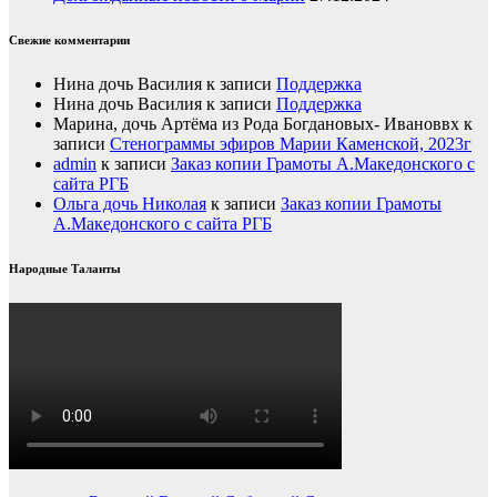
Свежие комментарии
Нина дочь Василия
к записи
Поддержка
Нина дочь Василия
к записи
Поддержка
Марина, дочь Артёма из Рода Богдановых- Ивановвх
к
записи
Стенограммы эфиров Марии Каменской, 2023г
admin
к записи
Заказ копии Грамоты А.Македонского с
сайта РГБ
Ольга дочь Николая
к записи
Заказ копии Грамоты
А.Македонского с сайта РГБ
Народные Таланты