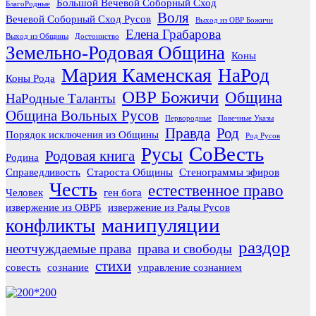
Большой Вечевой Соборный Сход
БлагоРодные
Воля
Вечевой Соборный Сход Русов
Выход из ОВР Божичи
Елена Грабарова
Выход из Общины
Достоинство
Земельно-Родовая Община
Коны
Мария Каменская
НаРод
Коны Рода
ОВР Божичи
Община
НаРодные Таланты
Община Вольных Русов
Первородные
Повечные Указы
Правда
Род
Порядок исключения из Общины
Род Русов
СоВесть
Русы
Родовая книга
Родина
Справедливость
Староста Общины
Стенограммы эфиров
Честь
естественное право
Человек
ген бога
извержение из ОВРБ
извержение из Рады Русов
манипуляции
конфликты
раздор
неотчуждаемые права
права и свободы
стихи
совесть
сознание
управление сознанием