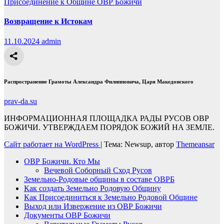
Присоединение к Общине ОВР Божичи
Возвращение к Истокам
11.10.2024
admin
Распространение Грамоты Александра Филипповича, Царя Македонского
prav-da.su
ИНФОРМАЦИОННАЯ ПЛОЩАДКА РАДЫ РУСОВ ОВР
БОЖИЧИ. УТВЕРЖДАЕМ ПОРЯДОК БОЖИЙ НА ЗЕМЛЕ.
Сайт работает на WordPress
|
Тема: Newsup, автор
Themeansar
ОВР Божичи. Кто Мы
Вечевой Соборный Сход Русов
Земельно-Родовые общины в составе ОВРБ
Как создать Земельно Родовую Общину
Как Присоединиться к Земельно Родовой Общине
Выход или Извержение из ОВР Божичи
Документы ОВР Божичи