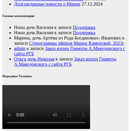
Долгожданные новости о Марии
27.12.2024
Свежие комментарии
Нина дочь Василия
к записи
Поддержка
Нина дочь Василия
к записи
Поддержка
Марина, дочь Артёма из Рода Богдановых- Ивановвх
к
записи
Стенограммы эфиров Марии Каменской, 2023г
admin
к записи
Заказ копии Грамоты А.Македонского с
сайта РГБ
Ольга дочь Николая
к записи
Заказ копии Грамоты
А.Македонского с сайта РГБ
Народные Таланты