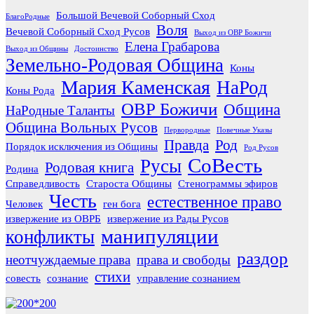
Большой Вечевой Соборный Сход
БлагоРодные
Воля
Вечевой Соборный Сход Русов
Выход из ОВР Божичи
Елена Грабарова
Выход из Общины
Достоинство
Земельно-Родовая Община
Коны
Мария Каменская
НаРод
Коны Рода
ОВР Божичи
Община
НаРодные Таланты
Община Вольных Русов
Первородные
Повечные Указы
Правда
Род
Порядок исключения из Общины
Род Русов
СоВесть
Русы
Родовая книга
Родина
Справедливость
Староста Общины
Стенограммы эфиров
Честь
естественное право
Человек
ген бога
извержение из ОВРБ
извержение из Рады Русов
манипуляции
конфликты
раздор
неотчуждаемые права
права и свободы
стихи
совесть
сознание
управление сознанием