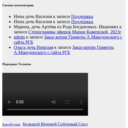
Свежие комментарии
Нина дочь Василия
к записи
Поддержка
Нина дочь Василия
к записи
Поддержка
Марина, дочь Артёма из Рода Богдановых- Ивановвх
к
записи
Стенограммы эфиров Марии Каменской, 2023г
admin
к записи
Заказ копии Грамоты А.Македонского с
сайта РГБ
Ольга дочь Николая
к записи
Заказ копии Грамоты
А.Македонского с сайта РГБ
Народные Таланты
Большой Вечевой Соборный Сход
БлагоРодные