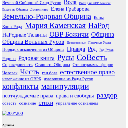
Воля
Вечевой Соборный Сход Русов
Выход из ОВР Божичи
Елена Грабарова
Выход из Общины
Достоинство
Земельно-Родовая Община
Коны
Мария Каменская
НаРод
Коны Рода
ОВР Божичи
Община
НаРодные Таланты
Община Вольных Русов
Первородные
Повечные Указы
Правда
Род
Порядок исключения из Общины
Род Русов
СоВесть
Русы
Родовая книга
Родина
Справедливость
Староста Общины
Стенограммы эфиров
Честь
естественное право
Человек
ген бога
извержение из ОВРБ
извержение из Рады Русов
манипуляции
конфликты
раздор
неотчуждаемые права
права и свободы
стихи
совесть
сознание
управление сознанием
Архивы