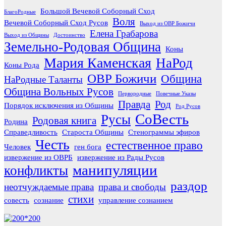
Большой Вечевой Соборный Сход
БлагоРодные
Воля
Вечевой Соборный Сход Русов
Выход из ОВР Божичи
Елена Грабарова
Выход из Общины
Достоинство
Земельно-Родовая Община
Коны
Мария Каменская
НаРод
Коны Рода
ОВР Божичи
Община
НаРодные Таланты
Община Вольных Русов
Первородные
Повечные Указы
Правда
Род
Порядок исключения из Общины
Род Русов
СоВесть
Русы
Родовая книга
Родина
Справедливость
Староста Общины
Стенограммы эфиров
Честь
естественное право
Человек
ген бога
извержение из ОВРБ
извержение из Рады Русов
манипуляции
конфликты
раздор
неотчуждаемые права
права и свободы
стихи
совесть
сознание
управление сознанием