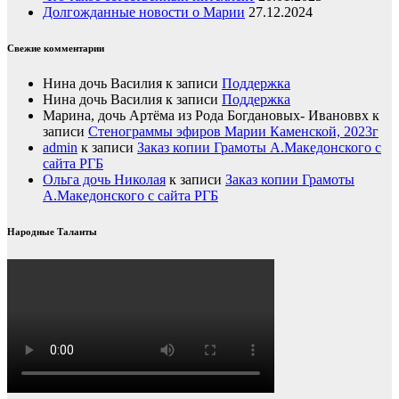
Долгожданные новости о Марии
27.12.2024
Свежие комментарии
Нина дочь Василия
к записи
Поддержка
Нина дочь Василия
к записи
Поддержка
Марина, дочь Артёма из Рода Богдановых- Ивановвх
к
записи
Стенограммы эфиров Марии Каменской, 2023г
admin
к записи
Заказ копии Грамоты А.Македонского с
сайта РГБ
Ольга дочь Николая
к записи
Заказ копии Грамоты
А.Македонского с сайта РГБ
Народные Таланты